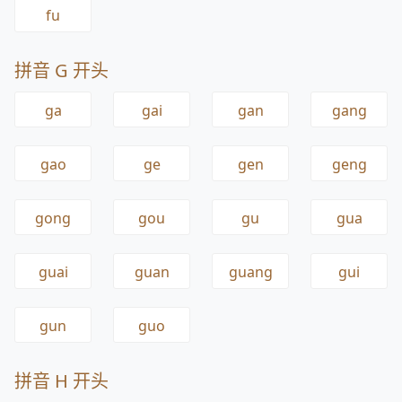
fu
拼音 G 开头
ga
gai
gan
gang
gao
ge
gen
geng
gong
gou
gu
gua
guai
guan
guang
gui
gun
guo
拼音 H 开头