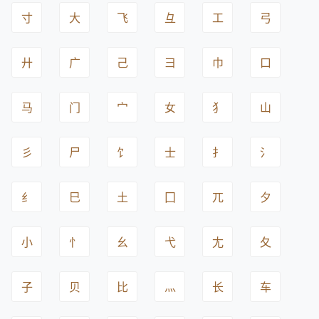
寸
大
飞
彑
工
弓
廾
广
己
彐
巾
口
马
门
宀
女
犭
山
彡
尸
饣
士
扌
氵
纟
巳
土
囗
兀
夕
小
忄
幺
弋
尢
夂
子
贝
比
灬
长
车