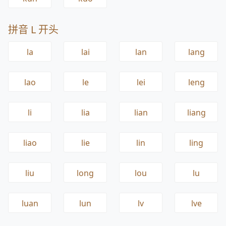
拼音 L 开头
la
lai
lan
lang
lao
le
lei
leng
li
lia
lian
liang
liao
lie
lin
ling
liu
long
lou
lu
luan
lun
lv
lve