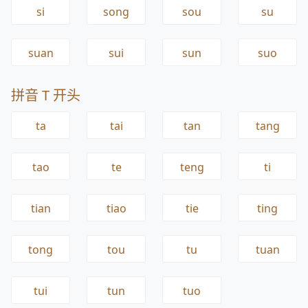
si
song
sou
su
suan
sui
sun
suo
拼音 T 开头
ta
tai
tan
tang
tao
te
teng
ti
tian
tiao
tie
ting
tong
tou
tu
tuan
tui
tun
tuo