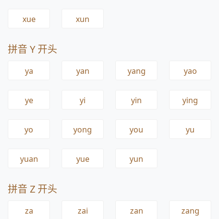
xue
xun
拼音 Y 开头
ya
yan
yang
yao
ye
yi
yin
ying
yo
yong
you
yu
yuan
yue
yun
拼音 Z 开头
za
zai
zan
zang