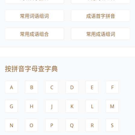
常用词语组词
成语首字拼音
常用成语组合
常用成语组词
按拼音字母查字典
A
B
C
D
E
F
G
H
J
K
L
M
N
O
P
Q
R
S