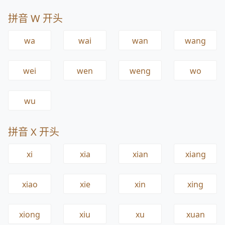
拼音 W 开头
wa
wai
wan
wang
wei
wen
weng
wo
wu
拼音 X 开头
xi
xia
xian
xiang
xiao
xie
xin
xing
xiong
xiu
xu
xuan