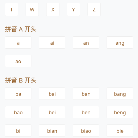
T
W
X
Y
Z
拼音 A 开头
a
ai
an
ang
ao
拼音 B 开头
ba
bai
ban
bang
bao
bei
ben
beng
bi
bian
biao
bie