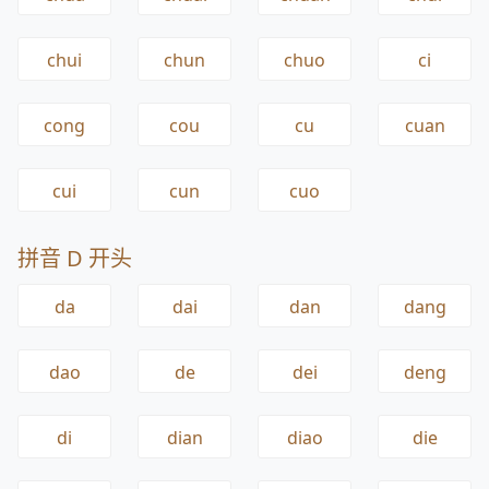
chui
chun
chuo
ci
cong
cou
cu
cuan
cui
cun
cuo
拼音 D 开头
da
dai
dan
dang
dao
de
dei
deng
di
dian
diao
die