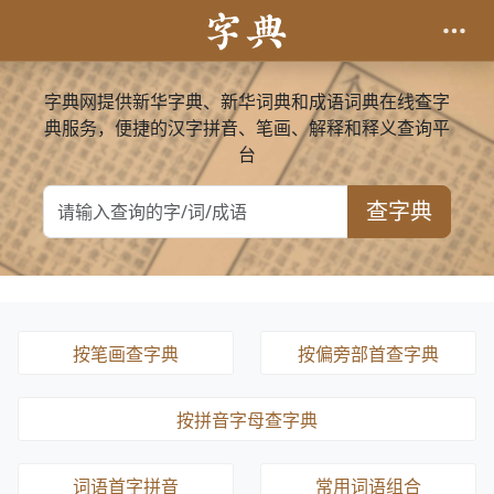
字典网提供新华字典、新华词典和成语词典在线查字
典服务，便捷的汉字拼音、笔画、解释和释义查询平
台
查字典
按笔画查字典
按偏旁部首查字典
按拼音字母查字典
词语首字拼音
常用词语组合