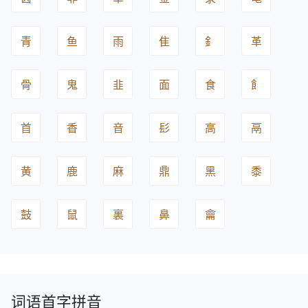
青
鱼
雨
隹
釒
革
骨
鬼
韭
面
食
飠
首
香
音
髟
高
鬲
黄
鹿
麻
鼎
黑
黍
鼓
鼠
裏
鼻
龠
词语首字拼音