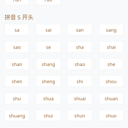
拼音 S 开头
sa
sai
san
sang
sao
se
sha
shai
shan
shang
shao
she
shen
sheng
shi
shou
shu
shua
shuai
shuan
shuang
shui
shun
shuo