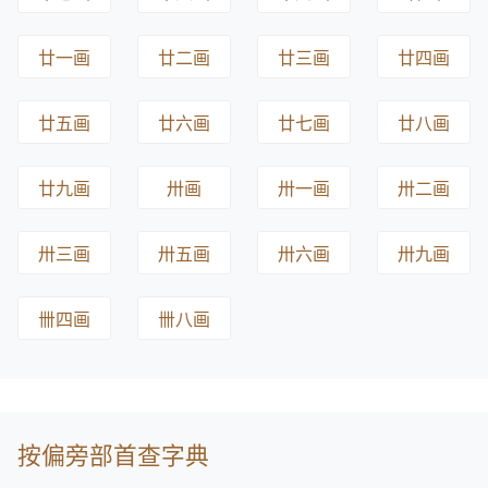
廿一画
廿二画
廿三画
廿四画
廿五画
廿六画
廿七画
廿八画
廿九画
卅画
卅一画
卅二画
卅三画
卅五画
卅六画
卅九画
卌四画
卌八画
按偏旁部首查字典