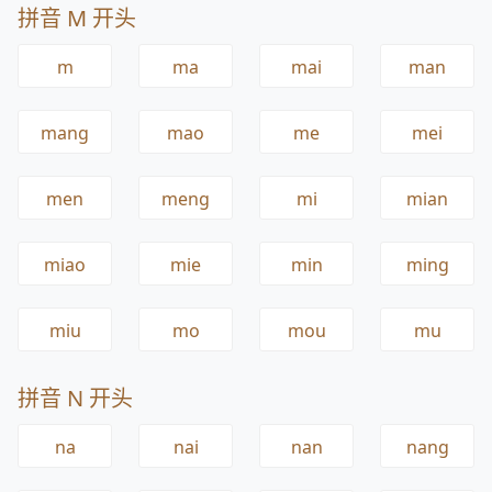
拼音 M 开头
m
ma
mai
man
mang
mao
me
mei
men
meng
mi
mian
miao
mie
min
ming
miu
mo
mou
mu
拼音 N 开头
na
nai
nan
nang