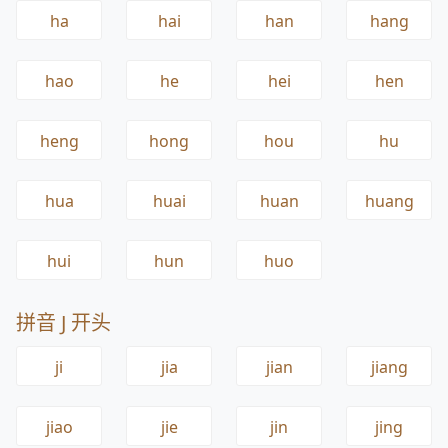
ha
hai
han
hang
hao
he
hei
hen
heng
hong
hou
hu
hua
huai
huan
huang
hui
hun
huo
拼音 J 开头
ji
jia
jian
jiang
jiao
jie
jin
jing