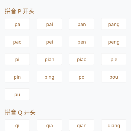
拼音 P 开头
pa
pai
pan
pang
pao
pei
pen
peng
pi
pian
piao
pie
pin
ping
po
pou
pu
拼音 Q 开头
qi
qia
qian
qiang