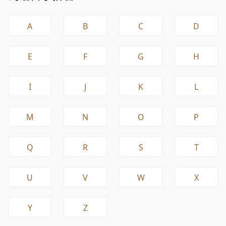
A
B
C
D
E
F
G
H
I
J
K
L
M
N
O
P
Q
R
S
T
U
V
W
X
Y
Z