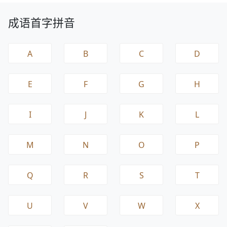
成语首字拼音
A
B
C
D
E
F
G
H
I
J
K
L
M
N
O
P
Q
R
S
T
U
V
W
X