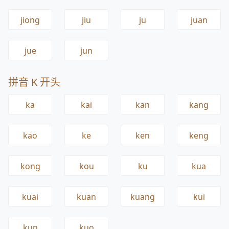
jiong
jiu
ju
juan
jue
jun
拼音 K 开头
ka
kai
kan
kang
kao
ke
ken
keng
kong
kou
ku
kua
kuai
kuan
kuang
kui
kun
kuo