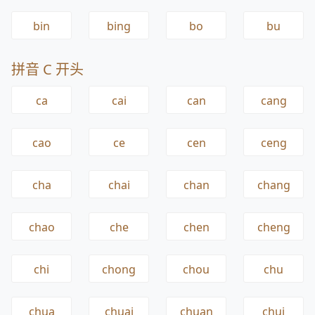
bin
bing
bo
bu
拼音 C 开头
ca
cai
can
cang
cao
ce
cen
ceng
cha
chai
chan
chang
chao
che
chen
cheng
chi
chong
chou
chu
chua
chuai
chuan
chui