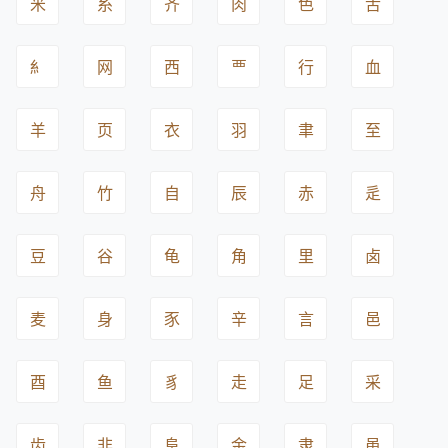
米
糸
齐
肉
色
舌
糹
网
西
覀
行
血
羊
页
衣
羽
聿
至
舟
竹
自
辰
赤
辵
豆
谷
龟
角
里
卤
麦
身
豕
辛
言
邑
酉
鱼
豸
走
足
采
齿
非
阜
金
隶
黾