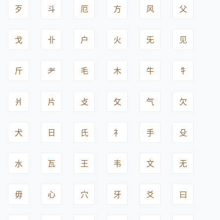
歹
斗
厄
方
风
父
戈
卝
户
火
旡
见
斤
耂
毛
木
牛
牜
爿
片
攴
攵
气
欠
犬
日
氏
礻
手
殳
水
瓦
王
韦
文
无
毋
心
穴
牙
爻
曰