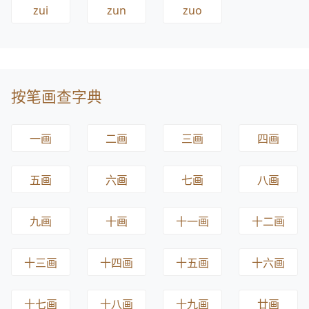
zui
zun
zuo
按笔画查字典
一画
二画
三画
四画
五画
六画
七画
八画
九画
十画
十一画
十二画
十三画
十四画
十五画
十六画
十七画
十八画
十九画
廿画