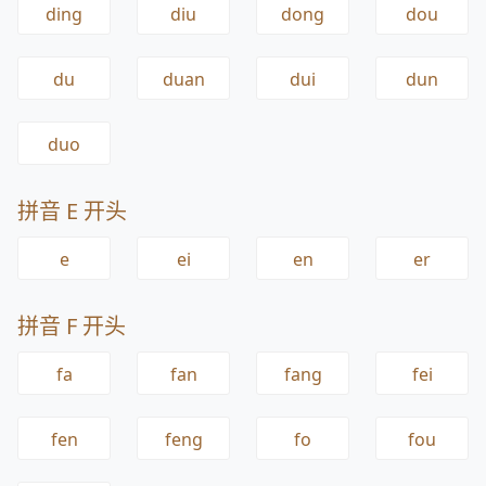
ding
diu
dong
dou
du
duan
dui
dun
duo
拼音 E 开头
e
ei
en
er
拼音 F 开头
fa
fan
fang
fei
fen
feng
fo
fou