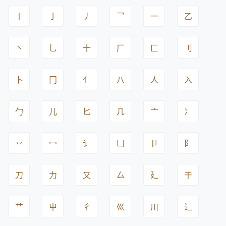
丨
亅
丿
乛
一
乙
丶
乚
十
厂
匚
刂
卜
冂
亻
八
人
入
勹
儿
匕
几
亠
冫
丷
冖
讠
凵
卩
阝
刀
力
又
厶
廴
干
艹
屮
彳
巛
川
辶