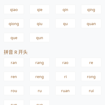
qiao
qie
qin
qing
qiong
qiu
qu
quan
que
qun
拼音 R 开头
ran
rang
rao
re
ren
reng
ri
rong
rou
ru
ruan
rui
run
ruo