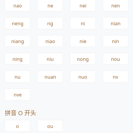
nao
ne
nei
nen
neng
ng
ni
nian
niang
niao
nie
nin
ning
niu
nong
nou
nu
nuan
nuo
nv
nve
拼音 O 开头
o
ou