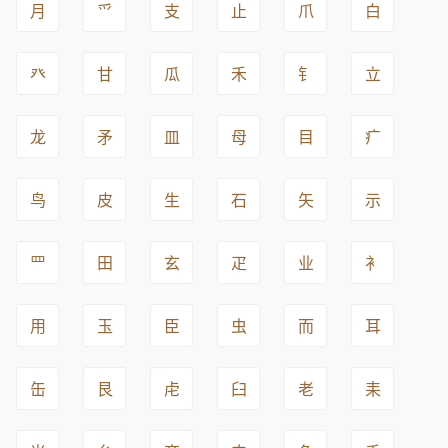
月
爫
支
止
爪
白
癶
甘
瓜
禾
钅
立
龙
矛
皿
母
目
疒
鸟
皮
生
石
矢
示
罒
田
玄
疋
业
衤
用
玉
臣
虫
而
耳
缶
艮
虍
臼
老
耒